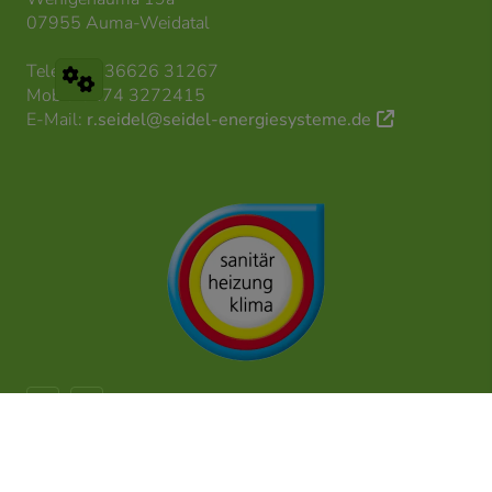
07955 Auma-Weidatal
Telefon: 036626 31267
Mobil: 0174 3272415
E-Mail:
r.seidel@seidel-energiesysteme.de
Impressum
Datenschutz
Kontakt