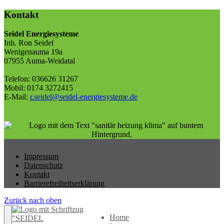
Kontakt
Seidel Energiesysteme
Inh. Ron Seidel
Wenigenauma 19a
07955 Auma-Weidatal
Telefon: 036626 31267
Mobil: 0174 3272415
E-Mail:
r.seidel@seidel-energiesysteme.de
Impressum
Datenschutz
Kontakt
Barrierefreiheitserklärung
Zurück nach oben
Home