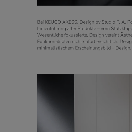
Bei KEUCO AXESS, Design by Studio F. A. Porsche
Linienführung aller Produkte – vom Stützklapp
Wesentliche fokussierte, Design vereint Ästhet
Funktionalitäten nicht sofort ersichtlich. Desi
minimalistischem Erscheinungsbild – Design, 