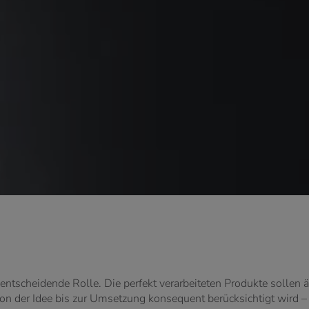
ntscheidende Rolle. Die perfekt verarbeiteten Produkte sollen 
 von der Idee bis zur Umsetzung konsequent berücksichtigt wird