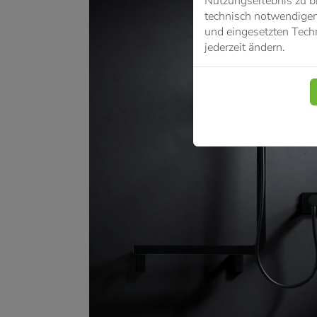
Nutzungserlebnis zu b
technisch notwendigen 
und eingesetzten Techn
jederzeit ändern.