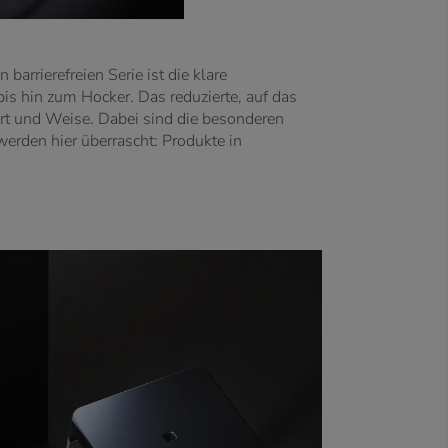
barrierefreien Serie ist die klare
bis hin zum Hocker. Das reduzierte, auf das
 Art und Weise. Dabei sind die besonderen
 werden hier überrascht: Produkte in