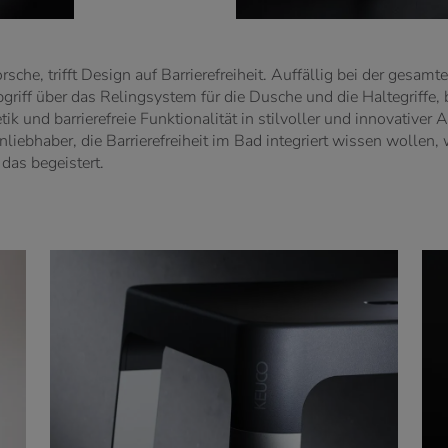
, trifft Design auf Barrierefreiheit. Auffällig bei der gesamten 
griff über das Relingsystem für die Dusche und die Haltegriffe, 
ik und barrierefreie Funktionalität in stilvoller und innovativer
gnliebhaber, die Barrierefreiheit im Bad integriert wissen wollen,
das begeistert.