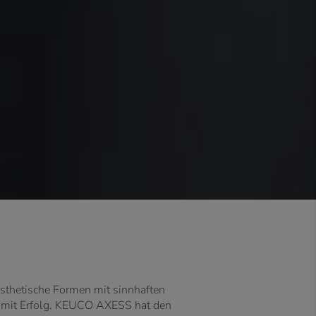
ästhetische Formen mit sinnhaften
 – mit Erfolg. KEUCO AXESS hat den